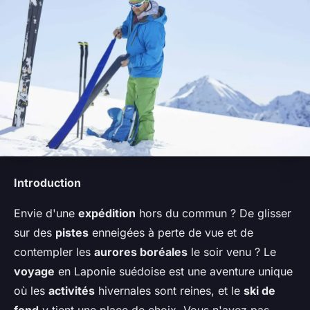
Introduction
Envie d'une
expédition
hors du commun ? De glisser
sur des
pistes
enneigées à perte de vue et de
contempler les
aurores boréales
le soir venu ? Le
voyage
en Laponie suédoise est une aventure unique
où les
activités
hivernales sont reines, et le
ski de
fond
y tient une place de choix. Vous n'avez pas