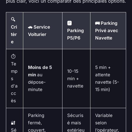
plus clair, voici un comparatif des principales options.
🔍
🅿️
🚌 Parking
Cri
🚗 Service
Parking
Privé avec
tèr
Voiturier
P5/P6
Navette
e
⏱
Te
Moins de 5
5 min +
mp
10-15
min
au
attente
s
min +
dépose-
navette (5-
d'a
navette
minute
15 min)
cc
ès
Parking
Sécuris
Variable
🔐
fermé,
é mais
selon
Sé
couvert,
extérieu
l’opérateur,