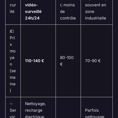
cur
vidéo-
r, moins
souvent en
ité
surveillé
de
zone
24h/24
contrôle
industrielle
💶
Pri
x
mo
ye
80-100
110-140 €
70-90 €
n
€
(se
ma
ine
)
✨
Nettoyage,
Ser
recharge
Parfois
vic
électrique,
nettoyage